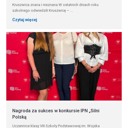
Kruszwica znana i nieznana W ostatnich dniach roku
szkolnego odwiedzili Kruszwicę – ...
Czytaj więcej
Nagroda za sukces w konkursie IPN „Silni
Polską
Uczennice klasy VIII Szkoły Podstawowej im. Wojska