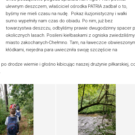
ulewnym deszczem, właściciel ośrodka PATRIA zadbał o to,
byśmy nie mieli czasu na nudę.
Pokaz iluzjonistyczny i walki
sumo wypełniły nam czas do obiadu. Po nim, już bez
towarzystwa deszczu, odbyliśmy prawie dwugodzinny spacer 
okolicznych lasach. Posileni kiełbaskami z ogniska zwiedziliśmy
miasto zakochanych-Chełmno. Tam, na ławeczce obwieszonym
kłódkami, niejedna para uwieczniła swoję szczęście na
o drodze wiernie i głośno kibicując naszej drużynie piłkarskiej, c
.