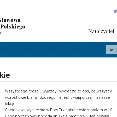
Nauczyciel
Jest
kie
Wszystkiego rodzaju wyjazdy i wycieczki to coś, co wszyscy
wprost uwielbiamy. Szczególnie jeśli trwają dłużej niż nasze
lekcje.
Całodniowa wycieczka w Bory Tucholskie była strzałem w 10.
Choć początkowo pogoda spłakała nam figle i Tleń powitał