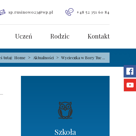
sp.rusinowo23@wp.pl
+48 52 351 60 84
Uczeń
Rodzic
Kontakt
>
>
eś tutaj:
Home
Aktualności
Wycieczka w Bory Tuc ...
Szkoła