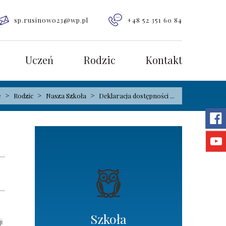
sp.rusinowo23@wp.pl
+48 52 351 60 84
Uczeń
Rodzic
Kontakt
>
>
>
e
Rodzic
Nasza Szkoła
Deklaracja dostępności ...
Szkoła
i