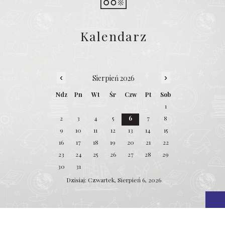
Kalendarz
‹
›
Sierpień 2026
Ndz
Pn
Wt
Śr
Czw
Pt
Sob
1
2
3
4
5
6
7
8
9
10
11
12
13
14
15
16
17
18
19
20
21
22
23
24
25
26
27
28
29
30
31
Dzisiaj: Czwartek, Sierpień 6, 2026