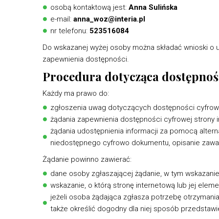
osobą kontaktową jest:
Anna Sulińska
e-mail:
anna_woz@interia.pl
nr telefonu:
523516084
Do wskazanej wyżej osoby można składać wnioski o u
zapewnienia dostępności.
Procedura dotycząca dostępnoś
Każdy ma prawo do:
zgłoszenia uwag dotyczących dostępności cyfrowej 
żądania zapewnienia dostępności cyfrowej strony in
żądania udostępnienia informacji za pomocą alter
niedostępnego cyfrowo dokumentu, opisanie zawart
Żądanie powinno zawierać:
dane osoby zgłaszającej żądanie, w tym wskazanie 
wskazanie, o którą stronę internetową lub jej eleme
jeżeli osoba żądająca zgłasza potrzebę otrzyman
także określić dogodny dla niej sposób przedstawien