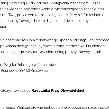
niej niż w ciągu 7 dni od dnia wystąpienia z żądaniem. Jeżeli
ąpi niezwłoczne poinformowanie o tym wnoszącego żądanie oraz
e możliwa, przy czym termin nie będzie dłuższy niż 2 miesiące od
tępności cyfrowej jednak nie będzie możliwe, może być
acji.
nia dostępności lub alternatywnego sposobu dostępu do informacj
pewniana dostępności cyfrowej strony internetowej lub elementu
nadzorującego z wykorzystaniem usług poczty tradycyjnej lub
im. Wojska Polskiego w Rusinowie>
 Rusinowie, 88-153 Kruszwica
 złożyć również do
Rzecznika Praw Obywatelskich
.
na wejść. Wejście główne jest dostępne w godzinach pracy szkoł