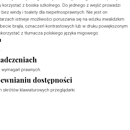
by korzystać z boiska szkolnego. Do jednego z wejść prowadzi
ez windy i toalety dla niepełnosprawnych. Nie jest on
rzach istnieje możliwości poruszania się na wózku inwalidzkim.
fabecie brajla, oznaczeń kontrastowych lub w druku powiększonym
skorzystać z tłumacza polskiego języka migowego.
h
.
iadczeniach
o wymagań prawnych.
pewnianiu dostępności
 skrótów klawiaturowych przeglądarki.