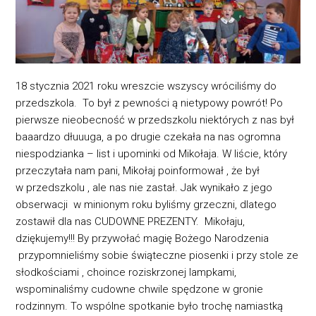
18 stycznia 2021 roku wreszcie wszyscy wróciliśmy do
przedszkola. To był z pewności ą nietypowy powrót! Po
pierwsze nieobecność w przedszkolu niektórych z nas był
baaardzo dłuuuga, a po drugie czekała na nas ogromna
niespodzianka – list i upominki od Mikołaja. W liście, który
przeczytała nam pani, Mikołaj poinformował , że był
w przedszkolu , ale nas nie zastał. Jak wynikało z jego
obserwacji w minionym roku byliśmy grzeczni, dlatego
zostawił dla nas CUDOWNE PREZENTY. Mikołaju,
dziękujemy!!! By przywołać magię Bożego Narodzenia
przypomnieliśmy sobie świąteczne piosenki i przy stole ze
słodkościami , choince roziskrzonej lampkami,
wspominaliśmy cudowne chwile spędzone w gronie
rodzinnym. To wspólne spotkanie było trochę namiastką