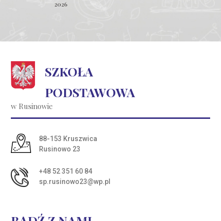
2026
SZKOŁA
PODSTAWOWA
w Rusinowie
Adres pocztowy:
88-153 Kruszwica
Rusinowo 23
+48 52 351 60 84
sp.rusinowo23@wp.pl
BĄDŹ Z NAMI