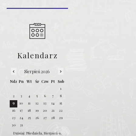
Kalendarz
‹
›
Sierpień 2026
Ndz
Pn
Wt
Śr
Czw
Pt
Sob
1
2
3
4
5
6
7
8
9
10
11
12
13
14
15
16
17
18
19
20
21
22
23
24
25
26
27
28
29
30
31
Dzisiaj: Niedziela, Sierpień 9,