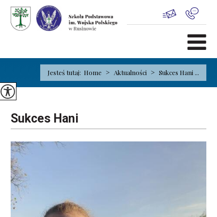
>
>
Jesteś tutaj:
Home
Aktualności
Sukces Hani ...
Sukces Hani