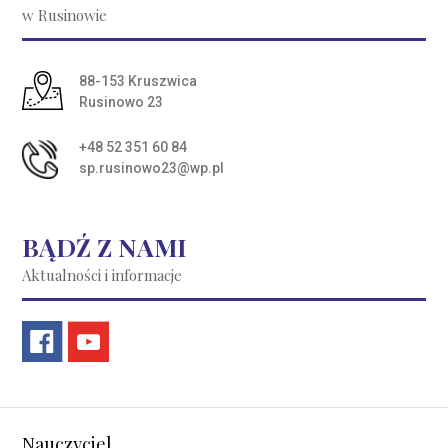
w Rusinowie
Adres pocztowy:
88-153 Kruszwica
Rusinowo 23
+48 52 351 60 84
sp.rusinowo23@wp.pl
BĄDŹ Z NAMI
Aktualności i informacje
Nauczyciel