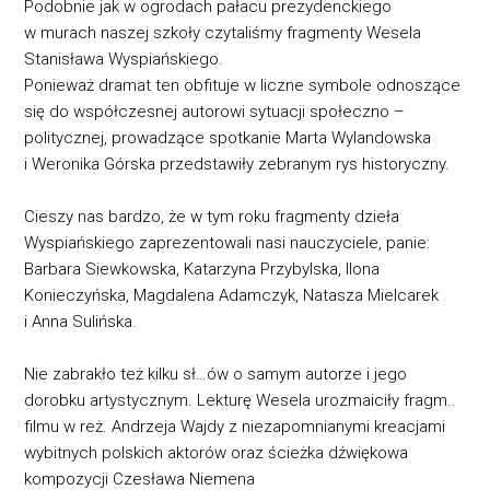
Podobnie jak w ogrodach pałacu prezydenckiego
w murach naszej szkoły czytaliśmy fragmenty Wesela
Stanisława Wyspiańskiego.
Ponieważ dramat ten obfituje w liczne symbole odnoszące
się do współczesnej autorowi sytuacji społeczno –
politycznej, prowadzące spotkanie Marta Wylandowska
i Weronika Górska przedstawiły zebranym rys historyczny.
Cieszy nas bardzo, że w tym roku fragmenty dzieła
Wyspiańskiego zaprezentowali nasi nauczyciele, panie:
Barbara Siewkowska, Katarzyna Przybylska, Ilona
Konieczyńska, Magdalena Adamczyk, Natasza Mielcarek
i Anna Sulińska.
Nie zabrakło też kilku sł…ów o samym autorze i jego
dorobku artystycznym. Lekturę Wesela urozmaiciły fragm..
filmu w reż. Andrzeja Wajdy z niezapomnianymi kreacjami
wybitnych polskich aktorów oraz ścieżka dźwiękowa
kompozycji Czesława Niemena