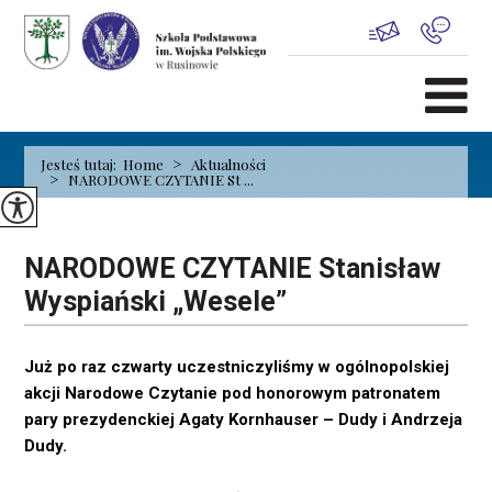
>
Jesteś tutaj:
Home
Aktualności
>
NARODOWE CZYTANIE St ...
NARODOWE CZYTANIE Stanisław
Wyspiański „Wesele”
Już po raz czwarty uczestniczyliśmy w ogólnopolskiej
akcji Narodowe Czytanie pod honorowym patronatem
pary prezydenckiej Agaty Kornhauser – Dudy i Andrzeja
Dudy.