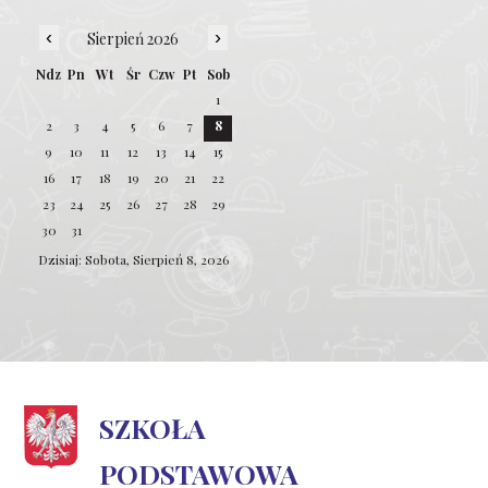
‹
›
Sierpień 2026
Ndz
Pn
Wt
Śr
Czw
Pt
Sob
1
2
3
4
5
6
7
8
9
10
11
12
13
14
15
16
17
18
19
20
21
22
23
24
25
26
27
28
29
30
31
Dzisiaj: Sobota, Sierpień 8, 2026
SZKOŁA
PODSTAWOWA