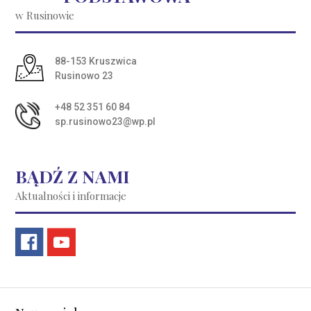
w Rusinowie
Adres pocztowy:
88-153 Kruszwica
Rusinowo 23
+48 52 351 60 84
sp.rusinowo23@wp.pl
BĄDŹ Z NAMI
Aktualności i informacje