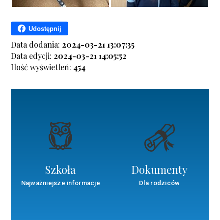
Udostępnij
Data dodania:
2024-03-21 13:07:35
Data edycji:
2024-03-21 14:05:52
Ilość wyświetleń:
454
Szkoła
Dokumenty
Najważniejsze informacje
Dla rodziców