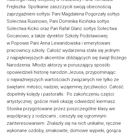
Frejliszka. Spotkanie zaszczycili swoją obecnością
z
aprzyjaźnieni sołtysi
:
Pani Magdalena Pogorzały sołtys
Sołectwa Rusinowo, Pani Dominika Kicińska sołtys
Sołectwa Kicko oraz Pan Rafał Glanc sołtys Sołectwa
Goc
anowo, a także
dyrektor Szkoły
Podstawowej
w Popowie Pani Anna Lewandowska
i emerytowani
pracownicy
szkoły.
Całość wydarzenia stała się
jednym
z najpiękniejszych akcentów zbliżających się świąt Bożego
Narodzenia
. Mł
odzi aktorzy
w poruszający sposób
opowiedz
ieli historię narodzin Jezusa,
przypominając
o najważniejszych wartościach związanych nie tylko ze
świętami: miłości, nadziei, wzajemnej życzliwości. Całość
dopełniły kolędy i pastorałki. Po zakończeniu części
artystycznej goście mieli okazję odwiedzić kiermasz.
Stoiska przygotowane przez poszczególne klasy we
współpracy z rodzicami , cieszyły się ogromnym
zainteresowaniem. Znalazły się na nich
unikalne,
ręcznie
wykonane ozdoby, smakowite, domowe wypieki, go
rąca