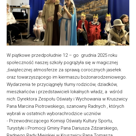
W p
iątkowe przedpołudnie
12 –
go grudnia 2025 roku
społeczność naszej szkoły pogrążyła się w magicznej
,świątecznej atmosferze za sprawą corocznych jasełek
oraz towarzyszącego im kiermaszu bożonarodzeniowego.
Wydarzenia te przyciągnęły tłumy rodziców, dziadków,
mieszkańców i
przedstawicieli
lokal
nych władz, a wśród
nich:
D
yrektora
Zespołu Oświaty i Wychowania w Kruszwicy
Pana
Marcina Piotrowskiego,
szanowny R
adnych
, których
wybrali w ostatnich wyb
orach
rodzice
uczniów
-
P
rzewodniczącego
Komisji Oświaty Kultury Sportu,
Turystyki i Promocji Gmin
y Pan
a
D
ariusza
Zdziarski
ego,
Radnego
Rady Miejskiej w Kruszwicy Pan
a Tomasza